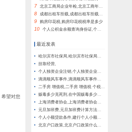
7
北京工商局企业年检,北京工商年检公示系统
8
成都出租车拒载,成都出租车拒载处罚条例
9
购房印花税,购房印花税税率是多少
10
个人公积金余额查询身份证,个人公积金余额查询身份证10年
最近发表
哈尔滨市社保局,哈尔滨市社保局人工咨询电话
挂靠经营,
个人独资企业注销,个人独资企业注销流程及材料
滴滴顺风车事件,滴滴顺风车事件汇总
二手房 增值税,二手房 增值税 个税 契税
贩毒多少克死刑,在中国贩毒多少克死刑
，希望对您
上海消费者协会,上海消费者协会投诉电话号码
元旦加班费,元旦加班费计算方法及标准
个人小额贷款条件,建行个人小额贷款条件
北京户口政策,北京户口政策什么时候开始的