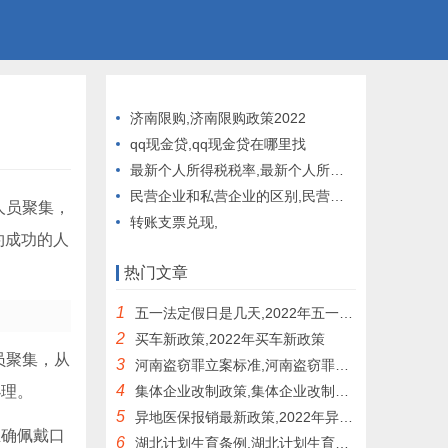
济南限购,济南限购政策2022
qq现金贷,qq现金贷在哪里找
最新个人所得税税率,最新个人所得税税率表2022
民营企业和私营企业的区别,民营企业和私营企业的区别是什么?
人员聚集，
转账支票兑现,
约成功的人
热门文章
1
五一法定假日是几天,2022年五一法定假日是几天
2
买车新政策,2022年买车新政策
员聚集，从
3
河南盗窃罪立案标准,河南盗窃罪立案标准2021
4
办理。
集体企业改制政策,集体企业改制政策法规文件
5
异地医保报销最新政策,2022年异地医保报销最新政策
正确佩戴口
6
湖北计划生育条例,湖北计划生育条例2021