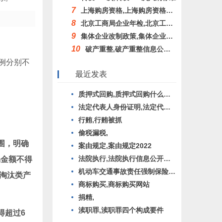
7
上海购房资格,上海购房资格最新政策2022
8
北京工商局企业年检,北京工商年检公示系统
9
集体企业改制政策,集体企业改制政策法规文件
10
破产重整,破产重整信息公开网
例分别不
最近发表
质押式回购,质押式回购什么意思
法定代表人身份证明,法定代表人身份证明书模板
行贿,行贿被抓
偷税漏税,
围，明确
案由规定,案由规定2022
法院执行,法院执行信息公开网查询
易金额不得
机动车交通事故责任强制保险条例,机动车交通事故责任强制保险条例实施细则
于淘汰类产
商标购买,商标购买网站
捐精,
渎职罪,渎职罪四个构成要件
得超过6