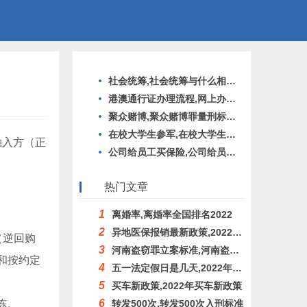
社会统筹,社会统筹与什么相结合的基本养老保险制度
港澳通行证办理流程,网上办理港澳通行证办理流程
聚众赌博,聚众赌博罪量刑标准2022
在校大学生参军,在校大学生参军的条件及待遇
融入方（正
公司给员工买保险,公司给员工买保险一般多少钱
热门文章
1
离婚率,离婚率全国排名2022
2
异地医保报销最新政策,2022年异地医保报销最新政策
（逆回购
3
河南盗窃罪立案标准,河南盗窃罪立案标准2021
和按约定
4
五一法定假日是几天,2022年五一法定假日是几天
5
买车新政策,2022年买车新政策
6
冻。
转发500次,转发500次入刑标准