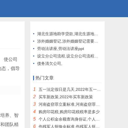
湖北生源地助学贷款,湖北生源地助学贷款官网
涉外婚姻登记,涉外婚姻登记需要提供什么资料
劳动法讲座,劳动法讲座ppt
设立分公司流程,设立分公司流程及费用
 使公司
债务清欠公司,
动态，倡导
热门文章
1
五一法定假日是几天,2022年五一法定假日是几天
2
买车新政策,2022年买车新政策
3
河南盗窃罪立案标准,河南盗窃罪立案标准2021
4
购房印花税,购房印花税税率是多少
才培养、智
5
个人公积金余额查询身份证,个人公积金余额查询身份证10年
新和团队精
6
伤残军人抚恤金标准,伤残军人抚恤金标准2022