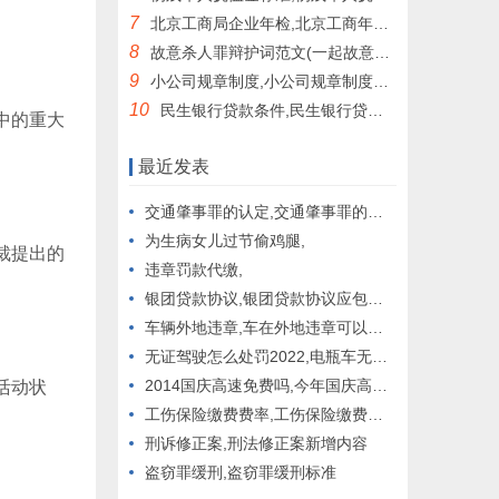
7
北京工商局企业年检,北京工商年检公示系统
8
故意杀人罪辩护词范文(一起故意杀人刑事案件的成功辩护)
。
9
小公司规章制度,小公司规章制度最好的范本
10
民生银行贷款条件,民生银行贷款条件及额度
中的重大
最近发表
交通肇事罪的认定,交通肇事罪的认定标准及处罚
为生病女儿过节偷鸡腿,
裁提出的
违章罚款代缴,
银团贷款协议,银团贷款协议应包括哪些主要条款
车辆外地违章,车在外地违章可以在本地处理吗
无证驾驶怎么处罚2022,电瓶车无证驾驶怎么处罚2022
2014国庆高速免费吗,今年国庆高速免费吗
活动状
工伤保险缴费费率,工伤保险缴费费率是多少
刑诉修正案,刑法修正案新增内容
盗窃罪缓刑,盗窃罪缓刑标准