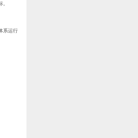
标。
体系运行