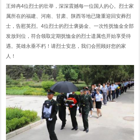
王焯冉4位烈士的壮举，深深震撼每一位国人的心。烈士家
属所在的福建、河南、甘肃、陕西等地已隆重迎回安葬烈
士，告慰英烈。4位烈士的烈士褒扬金、一次性抚恤金全部
发放到位，符合领取定期抚恤金的烈士遗属也开始享受待
遇。英雄永垂不朽！请烈士安息，我们会照顾好您的家
人！