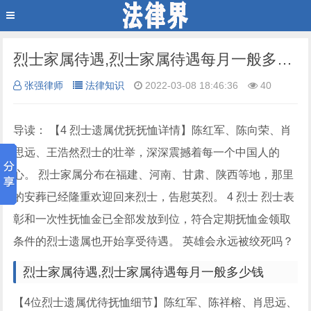
烈士家属待遇,烈士家属待遇每月一般多少钱
张强律师
法律知识
2022-03-08 18:46:36
40
导读： 【4 烈士遗属优抚抚恤详情】陈红军、陈向荣、肖
思远、王浩然烈士的壮举，深深震撼着每一个中国人的
心。 烈士家属分布在福建、河南、甘肃、陕西等地，那里
的安葬已经隆重欢迎回来烈士，告慰英烈。 4 烈士 烈士表
彰和一次性抚恤金已全部发放到位，符合定期抚恤金领取
条件的烈士遗属也开始享受待遇。 英雄会永远被绞死吗？
烈士家属待遇,烈士家属待遇每月一般多少钱
【4位烈士遗属优待抚恤细节】陈红军、陈祥榕、肖思远、