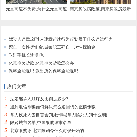
元旦高速不免费,为什么元旦高速
南京房改房政策,南京房改房最新
不免费
政策
驾驶人违章,驾驶人违章超速行为行驶属于什么违法行为
死亡一次性抚恤金,城镇职工死亡一次性抚恤金
取消手机长途漫游,
恶意拖欠货款,恶意拖欠货款怎么办
保释金能退吗,派出所的保释金能退吗
热门文章
1
法定继承人顺序及比例是多少?
2
遇到电信诈骗如何解决怎么追回钱的正确步骤
3
拿刀砍死人去自首会判死刑吗(拿刀捅死人判什么刑)
4
限购城市名单,中国限购城市名单
5
北京限购令,北京限购令什么时候开始的