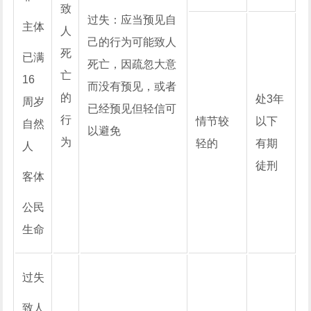
致
过失：应当预见自
主体
人
己的行为可能致人
死
已满
死亡，因疏忽大意
亡
16
而没有预见，或者
的
处3年
周岁
已经预见但轻信可
行
情节较
以下
自然
以避免
为
轻的
有期
人
徒刑
客体
公民
生命
过失
致人