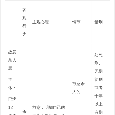
客
观
主观心理
情节
量刑
行
为
故意
处死
杀人
刑、
罪
无期
徒刑
主
故意杀
或者
体：
人的
十年
已满
以上
12
故意：明知自己的
杀
有期