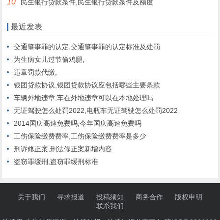
10
民生银行贷款条件,民生银行贷款条件及额度
最近发表
交通肇事罪的认定,交通肇事罪的认定标准及处罚
为生病女儿过节偷鸡腿,
违章罚款代缴,
银团贷款协议,银团贷款协议应包括哪些主要条款
车辆外地违章,车在外地违章可以在本地处理吗
无证驾驶怎么处罚2022,电瓶车无证驾驶怎么处罚2022
2014国庆高速免费吗,今年国庆高速免费吗
工伤保险缴费费率,工伤保险缴费费率是多少
刑诉修正案,刑法修正案新增内容
盗窃罪缓刑,盗窃罪缓刑标准
关于我们
寻求报道
投稿须知
商务合作
版权申明
联系我们