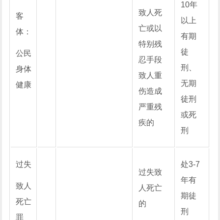
10年
致人死
客
以上
亡或以
体：
有期
特别残
徒
公民
忍手段
刑、
身体
致人重
无期
健康
伤造成
徒刑
严重残
或死
疾的
刑
过失
处3-7
过失致
年有
致人
人死亡
期徒
死亡
的
刑
罪