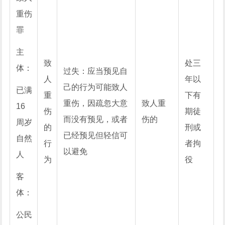
重伤
罪
主
致
处三
体：
过失：应当预见自
人
年以
己的行为可能致人
已满
重
下有
重伤，因疏忽大意
致人重
16
伤
期徒
而没有预见，或者
伤的
周岁
的
刑或
已经预见但轻信可
自然
行
者拘
以避免
人
为
役
客
体：
公民