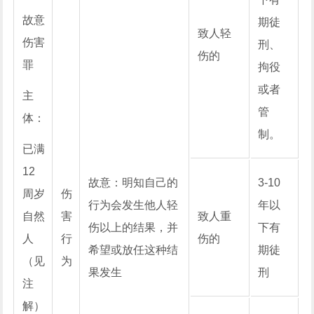
故意
期徒
致人轻
伤害
刑、
伤的
罪
拘役
或者
主
管
体：
制。
已满
12
故意：明知自己的
3-10
周岁
伤
行为会发生他人轻
年以
自然
害
致人重
伤以上的结果，并
下有
人
行
伤的
希望或放任这种结
期徒
（见
为
果发生
刑
注
解）