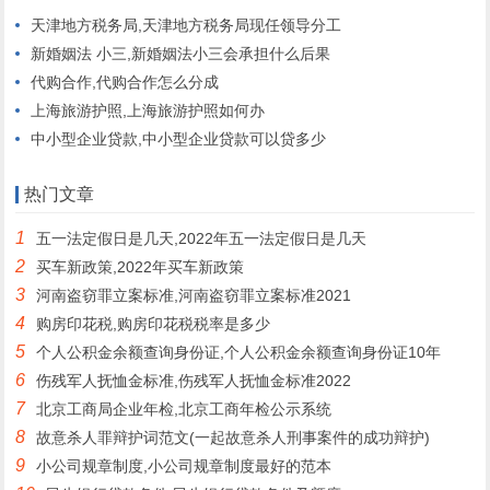
天津地方税务局,天津地方税务局现任领导分工
新婚姻法 小三,新婚姻法小三会承担什么后果
代购合作,代购合作怎么分成
上海旅游护照,上海旅游护照如何办
中小型企业贷款,中小型企业贷款可以贷多少
热门文章
1
五一法定假日是几天,2022年五一法定假日是几天
2
买车新政策,2022年买车新政策
3
河南盗窃罪立案标准,河南盗窃罪立案标准2021
4
购房印花税,购房印花税税率是多少
5
个人公积金余额查询身份证,个人公积金余额查询身份证10年
6
伤残军人抚恤金标准,伤残军人抚恤金标准2022
7
北京工商局企业年检,北京工商年检公示系统
8
故意杀人罪辩护词范文(一起故意杀人刑事案件的成功辩护)
9
小公司规章制度,小公司规章制度最好的范本