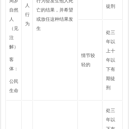
周岁
行为会发生他人死
人
徒刑
自然
亡的结果，并希望
行
人
或放任这种结果发
为
（见
生
处三
注
年以
解）
上十
情节较
客
年以
轻的
体：
下有
期徒
公民
刑
生命
处三
年以
下有